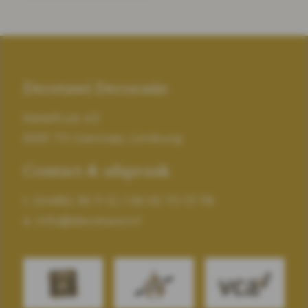
Decetawi Decoratie
Ketelhuis 43
6591 TH Gennep, Limburg
Contact & afspraak
t.
(0485) 36 11 12
/
06 55 70 13 78
e.
info@decetawi.nl